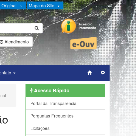
 Original
Mapa do Site
6
7
Atendimento
ontato
Acesso Rápido
onal
Portal da Transparência
ão
Perguntas Frequentes
Licitações