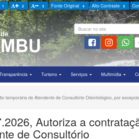
Fonte Original
Alto Contraste
Cor
1
2
3
4
5
Transparência
Turismo
Serviços
Multimídia
C
ção temporária de Atendente de Consultório Odontológico, por excepci
7.2026, Autoriza a contrataç
nte de Consultório