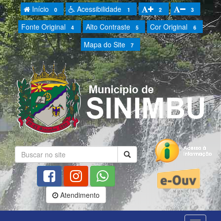
Início
Acessibilidade
0
1
2
3
Fonte Original
Alto Contraste
Cor Original
4
5
6
Mapa do Site
7
Atendimento