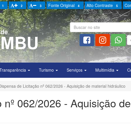
Fonte Original
Alto Contraste
Cor
1
2
3
4
5
Transparência
Turismo
Serviços
Multimídia
C
Dispensa de Licitação nº 062/2026 - Aquisição de material hidráulico
o nº 062/2026 - Aquisição de