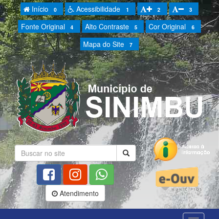
Início
Acessibilidade
0
1
2
3
Fonte Original
Alto Contraste
Cor Original
4
5
6
Mapa do Site
7
Atendimento