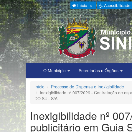
Início
Acessibilidade
0
O Município
Secretarias e Órgãos
Início
Processo de Dispensa e Inexigibilidade
Inexigibilidade nº 007/2026 - Contratação de es
DO SUL S/A
Inexigibilidade nº 00
publicitário em Guia