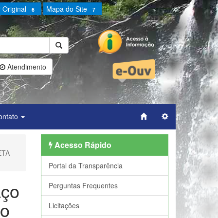
 Original
Mapa do Site
6
7
Atendimento
ontato
Acesso Rápido
ZETA
Portal da Transparência
aço
Perguntas Frequentes
ão
Licitações