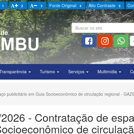
Fonte Original
Alto Contraste
Cor
1
2
3
4
5
Transparência
Turismo
Serviços
Multimídia
C
paço publicitário em Guia Socioeconômico de circulação regional - GA
7/2026 - Contratação de esp
 Socioeconômico de circulaç