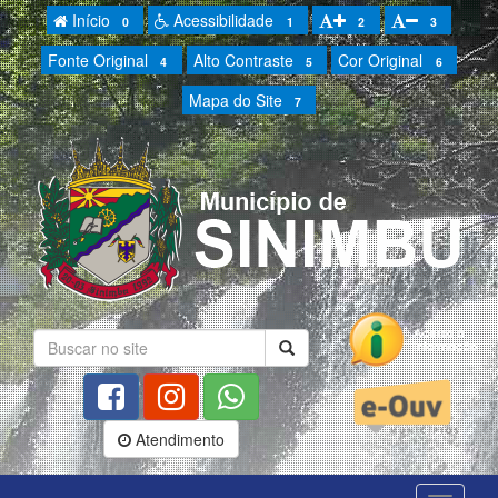
Início
Acessibilidade
0
1
2
3
Fonte Original
Alto Contraste
Cor Original
4
5
6
Mapa do Site
7
Atendimento