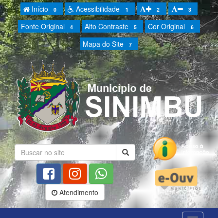
Início
Acessibilidade
0
1
2
3
Fonte Original
Alto Contraste
Cor Original
4
5
6
Mapa do Site
7
Atendimento