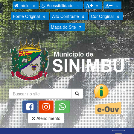
Início
Acessibilidade
0
1
2
3
Fonte Original
Alto Contraste
Cor Original
4
5
6
Mapa do Site
7
Atendimento