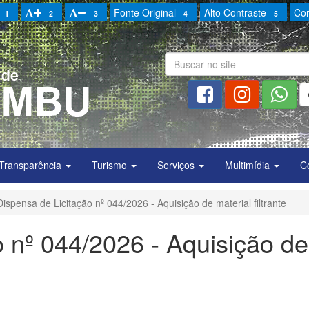
Fonte Original
Alto Contraste
Cor
1
2
3
4
5
Transparência
Turismo
Serviços
Multimídia
C
Dispensa de Licitação nº 044/2026 - Aquisição de material filtrante
o nº 044/2026 - Aquisição de