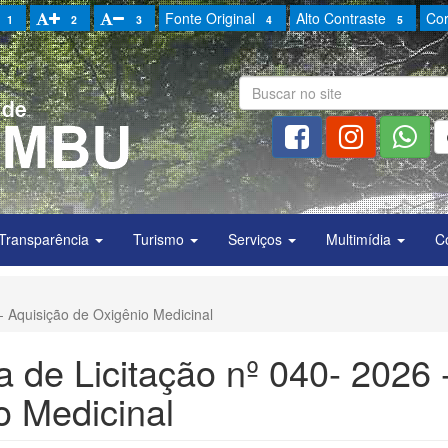
Fonte Original
Alto Contraste
Cor
1
2
3
4
5
Transparência
Turismo
Serviços
Multimídia
C
- Aquisição de Oxigênio Medicinal
 de Licitação nº 040- 2026 
o Medicinal