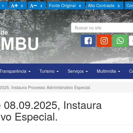
Fonte Original
Alto Contraste
Cor
1
2
3
4
5
Transparência
Turismo
Serviços
Multimídia
C
.2025, Instaura Processo Administrativo Especial.
e 08.09.2025, Instaura
vo Especial.