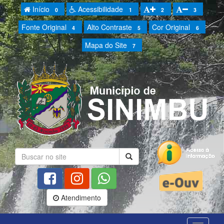
Início
Acessibilidade
0
1
2
3
Fonte Original
Alto Contraste
Cor Original
4
5
6
Mapa do Site
7
Atendimento