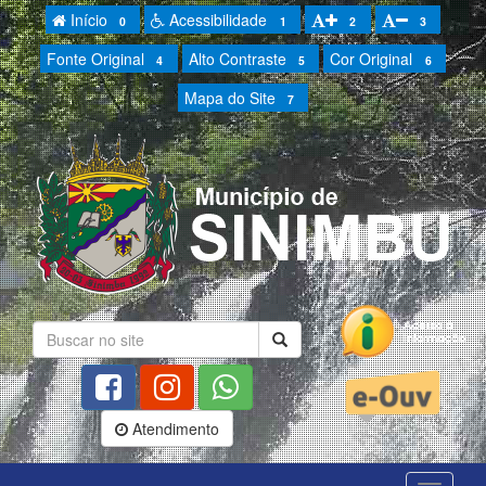
Início
Acessibilidade
0
1
2
3
Fonte Original
Alto Contraste
Cor Original
4
5
6
Mapa do Site
7
Atendimento