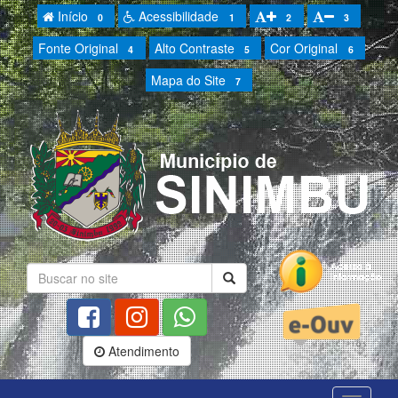
Início
Acessibilidade
0
1
2
3
Fonte Original
Alto Contraste
Cor Original
4
5
6
Mapa do Site
7
Atendimento