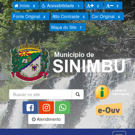
Início
Acessibilidade
0
1
2
3
Fonte Original
Alto Contraste
Cor Original
4
5
6
Mapa do Site
7
Atendimento