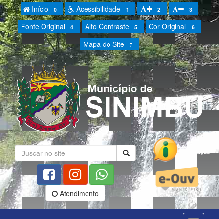
Início
Acessibilidade
0
1
2
3
Fonte Original
Alto Contraste
Cor Original
4
5
6
Mapa do Site
7
Atendimento