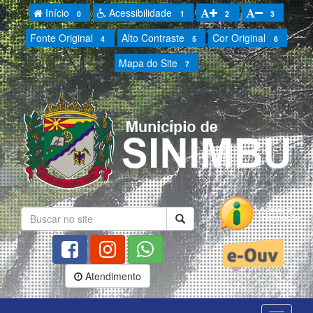
Início
Acessibilidade
0
1
2
3
Fonte Original
Alto Contraste
Cor Original
4
5
6
Mapa do Site
7
Atendimento