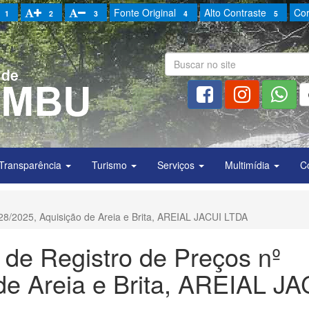
Fonte Original
Alto Contraste
Cor
1
2
3
4
5
Transparência
Turismo
Serviços
Multimídia
C
 028/2025, Aquisição de Areia e Brita, AREIAL JACUI LTDA
a de Registro de Preços nº
de Areia e Brita, AREIAL JA