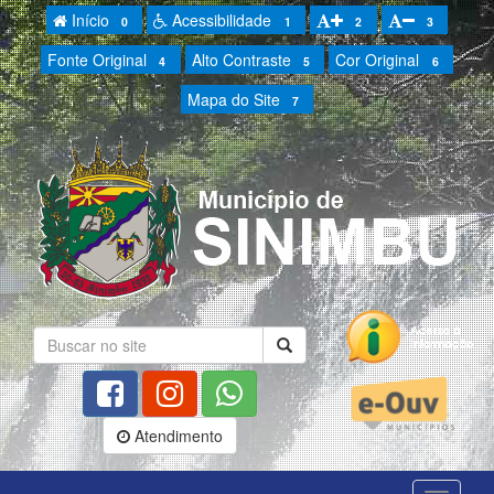
Início
Acessibilidade
0
1
2
3
Fonte Original
Alto Contraste
Cor Original
4
5
6
Mapa do Site
7
Atendimento