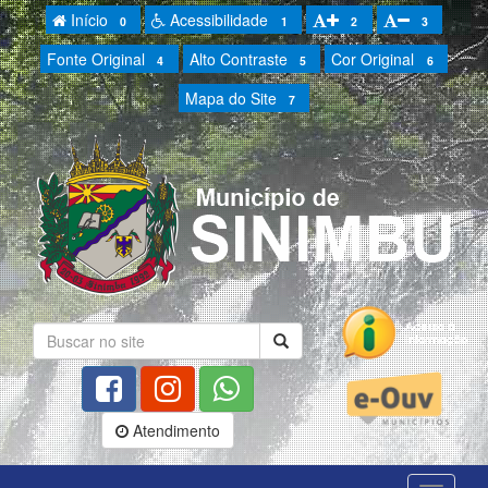
Início
Acessibilidade
0
1
2
3
Fonte Original
Alto Contraste
Cor Original
4
5
6
Mapa do Site
7
Atendimento