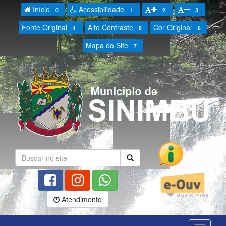
Início
Acessibilidade
0
1
2
3
Fonte Original
Alto Contraste
Cor Original
4
5
6
Mapa do Site
7
Atendimento