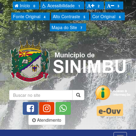
Início
Acessibilidade
0
1
2
3
Fonte Original
Alto Contraste
Cor Original
4
5
6
Mapa do Site
7
Atendimento