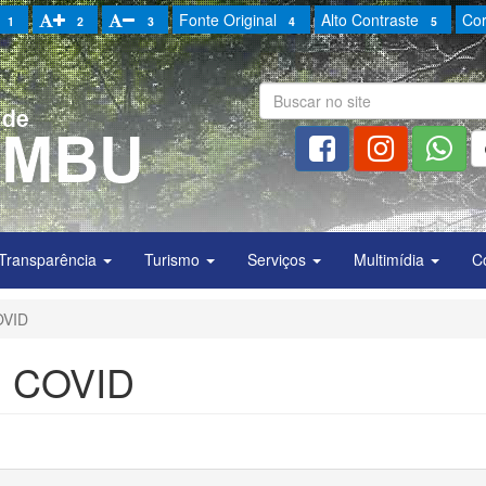
Fonte Original
Alto Contraste
Cor
1
2
3
4
5
Transparência
Turismo
Serviços
Multimídia
C
OVID
M COVID