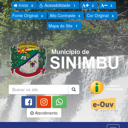
Início
Acessibilidade
0
1
2
3
Fonte Original
Alto Contraste
Cor Original
4
5
6
Mapa do Site
7
Atendimento