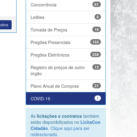
Concorrência
61
Leilões
6
stros
Tomada de Preços
16
Pregões Presenciais
154
Pregões Eletrônicos
258
Registro de preços de outro
13
órgão
Plano Anual de Compras
21
COVID-19
1
As
licitações e contratos
também
estão disponibilizados no
LicitaCon
Cidadão
. Clique aqui para ser
redirecionado.