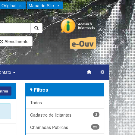
 Original
Mapa do Site
6
7
Atendimento
ontato
Filtros
stros
Todos
Cadastro de licitantes
3
Chamadas Públicas
22