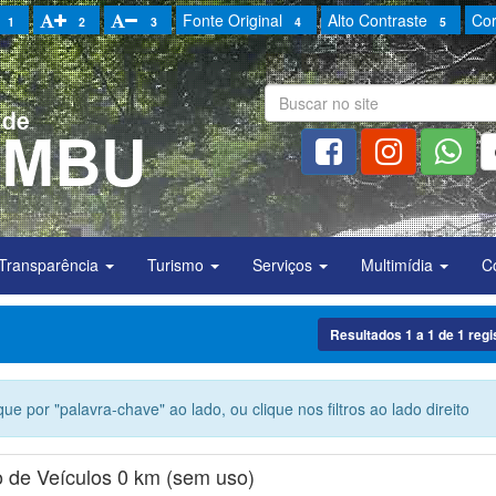
Fonte Original
Alto Contraste
Cor
1
2
3
4
5
Transparência
Turismo
Serviços
Multimídia
C
Resultados
1
a
1
de
1
regi
ue por "palavra-chave" ao lado, ou clique nos filtros ao lado direito
o de Veículos 0 km (sem uso)