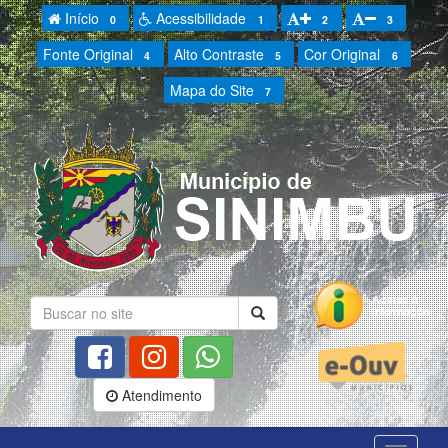
Início
Acessibilidade
0
1
2
3
Fonte Original
Alto Contraste
Cor Original
4
5
6
Mapa do Site
7
Atendimento