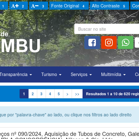
Fonte Original
Alto Contraste
Cor
1
2
3
4
5
Transparência
Turismo
Serviços
Multimídia
C
1
2
3
4
5
>
>>
Resultados
1
a
10
de
620
regi
ue por "palavra-chave" ao lado, ou clique nos filtros ao lado direito
reços nº 090/2024, Aquisição de Tubos de Concreto, Gale