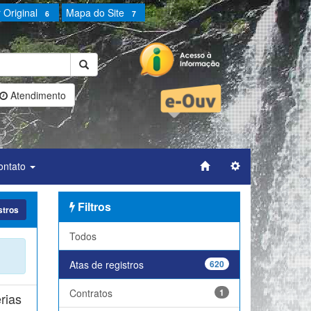
 Original
Mapa do Site
6
7
Atendimento
ontato
Filtros
stros
Todos
Atas de registros
620
Contratos
1
rias