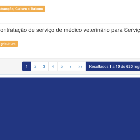
Educação, Cultura e Turismo
ontratação de serviço de médico veterinário para Servi
Agricultura
1
2
3
4
5
>
>>
Resultados
1
a
10
de
620
regi