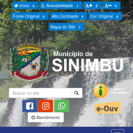
Início
Acessibilidade
0
1
2
3
Fonte Original
Alto Contraste
Cor Original
4
5
6
Mapa do Site
7
Atendimento